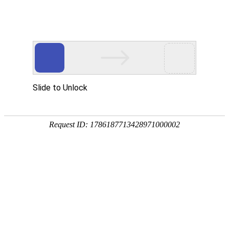
优德在线
菜单
首页
关于我们
优德在线中心
EPE珍珠棉板材
EPE珍珠棉袋子
EPE珍珠棉卷材
EPE珍珠棉片
POF热缩膜袋
PP中空板
各类EPE珍珠棉定制
光伏包装盒
光伏包装箱
塑料围板箱
纸护角
纸箱