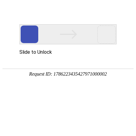
优德在线
菜单
首页
关于我们
优德在线中心
EPE珍珠棉板材
EPE珍珠棉袋子
EPE珍珠棉卷材
EPE珍珠棉片
POF热缩膜袋
PP中空板
各类EPE珍珠棉定制
光伏包装盒
光伏包装箱
塑料围板箱
纸护角
纸箱