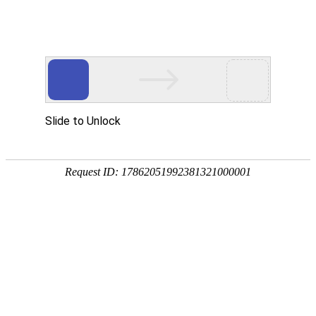
优德在线
菜单
首页
关于我们
优德在线中心
EPE珍珠棉板材
EPE珍珠棉袋子
EPE珍珠棉卷材
EPE珍珠棉片
POF热缩膜袋
PP中空板
各类EPE珍珠棉定制
光伏包装盒
光伏包装箱
塑料围板箱
纸护角
纸箱