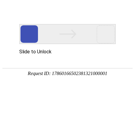
优德在线
菜单
首页
关于我们
优德在线中心
EPE珍珠棉板材
EPE珍珠棉袋子
EPE珍珠棉卷材
EPE珍珠棉片
POF热缩膜袋
PP中空板
各类EPE珍珠棉定制
光伏包装盒
光伏包装箱
塑料围板箱
纸护角
纸箱