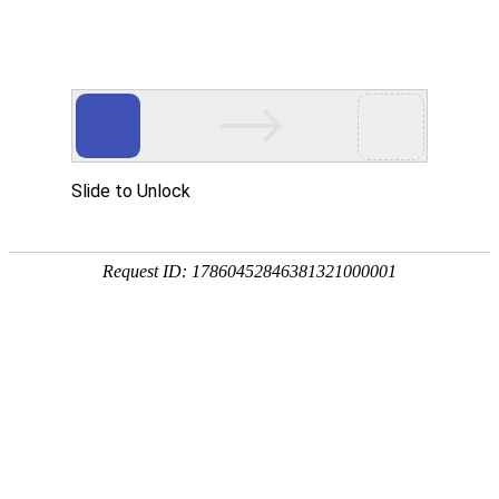
优德在线
菜单
首页
关于我们
优德在线中心
EPE珍珠棉板材
EPE珍珠棉袋子
EPE珍珠棉卷材
EPE珍珠棉片
POF热缩膜袋
PP中空板
各类EPE珍珠棉定制
光伏包装盒
光伏包装箱
塑料围板箱
纸护角
纸箱