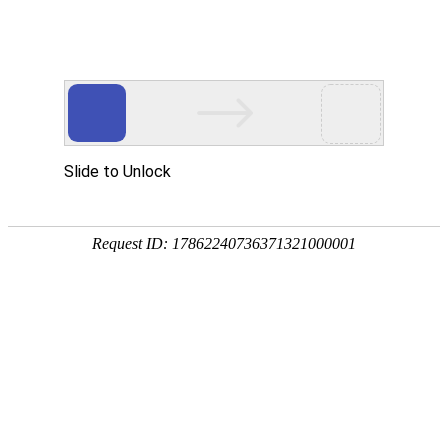
优德在线
菜单
首页
关于我们
优德在线中心
EPE珍珠棉板材
EPE珍珠棉袋子
EPE珍珠棉卷材
EPE珍珠棉片
POF热缩膜袋
PP中空板
各类EPE珍珠棉定制
光伏包装盒
光伏包装箱
塑料围板箱
纸护角
纸箱