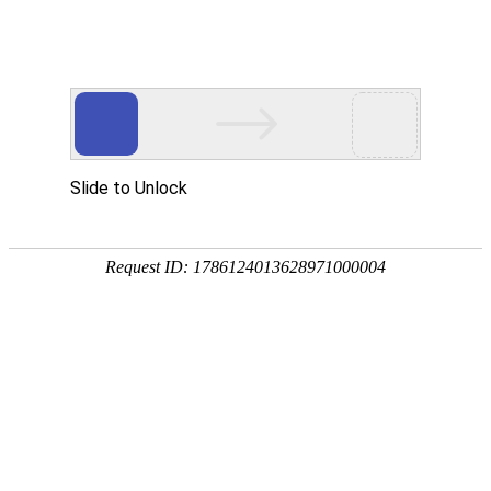
优德在线
菜单
首页
关于我们
优德在线中心
EPE珍珠棉板材
EPE珍珠棉袋子
EPE珍珠棉卷材
EPE珍珠棉片
POF热缩膜袋
PP中空板
各类EPE珍珠棉定制
光伏包装盒
光伏包装箱
塑料围板箱
纸护角
纸箱