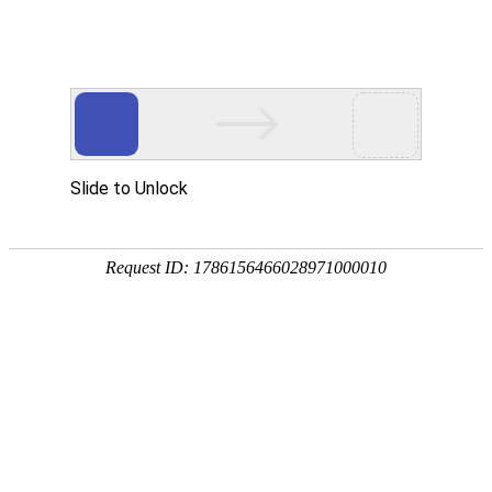
优德在线
菜单
首页
关于我们
优德在线中心
EPE珍珠棉板材
EPE珍珠棉袋子
EPE珍珠棉卷材
EPE珍珠棉片
POF热缩膜袋
PP中空板
各类EPE珍珠棉定制
光伏包装盒
光伏包装箱
塑料围板箱
纸护角
纸箱